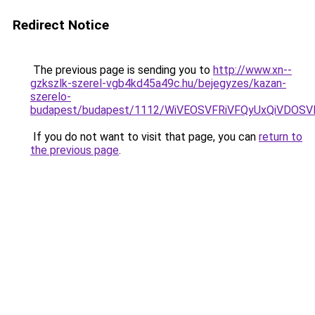
Redirect Notice
The previous page is sending you to
http://www.xn--
gzkszlk-szerel-vgb4kd45a49c.hu/bejegyzes/kazan-
szerelo-
budapest/budapest/1112/WiVEOSVFRiVFQyUxQiVD
If you do not want to visit that page, you can
return to
the previous page
.