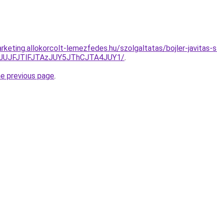
rketing.allokorcolt-lemezfedes.hu/szolgaltatas/bojler-javitas-
DJUJFJTlFJTAzJUY5JThCJTA4JUY1/
.
he previous page
.