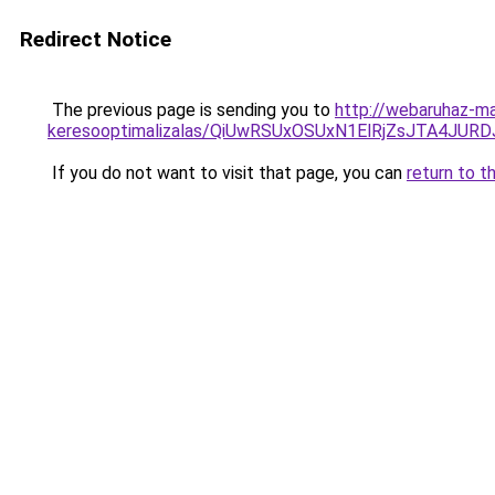
Redirect Notice
The previous page is sending you to
http://webaruhaz-ma
keresooptimalizalas/QiUwRSUxOSUxN1ElRjZsJTA4JUR
If you do not want to visit that page, you can
return to t